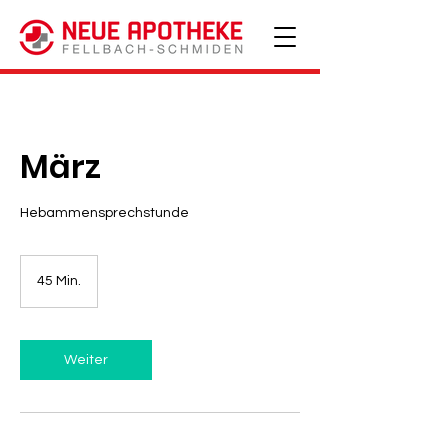
März
Hebammensprechstunde
45 Min.
4
5
M
i
n
Weiter
.